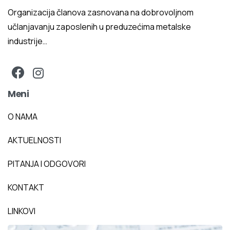
Organizacija članova zasnovana na dobrovoljnom
učlanjavanju zaposlenih u preduzećima metalske
industrije…
Meni
O NAMA
AKTUELNOSTI
PITANJA I ODGOVORI
KONTAKT
LINKOVI