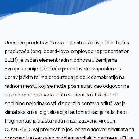
Učešćće predstavnika zaposlenih u upravljačkim telima
preduzeća (eng. board-level employee representation,
BLER) je važan element radnih odnosa u zemljama
Evropske unije. Učešćće predstavnika zaposlenih u
upravljačkim telima preduzeća je oblik demokratije na
radnom mestu koji se može posmatrati kao odgovor na
savremene izazove kao što su demokratski deficit,
socijalne nejednakosti, disperzija centara odlučivanja,
klimatska kriza, digitalizacija i automatizacija rada, kao i
fragmentacija tržišta rada i kriza izazvana virusom
COVID-19. Ovaj projekat je još jedan odgovor sindikata na
ogroman i univerzalan problem socijalnih partnera u EU, a