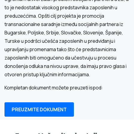
to je nedostatak visokog predstavnika zaposlenih u
preduzeććima. Opšti cilj projekta je promocija
transnacionalne saradnje između socijalnih partnera iz
Bugarske, Poljske, Srbije, Slovačke, Slovenije, Španije,
Turske u podršci učešća zaposlenih u predviđanju i
upravljanju promenama tako što će predstavnicima
zaposlenih biti omogućeno da učestvuju u procesu
donošenja odluka na nivou uprave, da imaju pravo glasa i
otvoren pristup ključnim informacijama.
Kompletan dokument možete preuzeti ispod:
PREUZMITE DOKUMENT