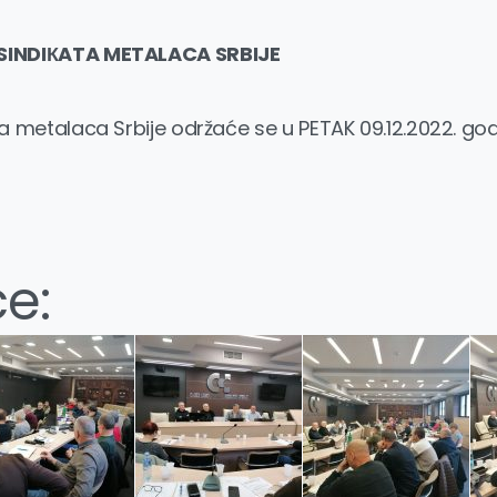
INDIКATA METALACA SRBIJE
metalaca Srbije održaće se u PETAK 09.12.2022. godi
ce: