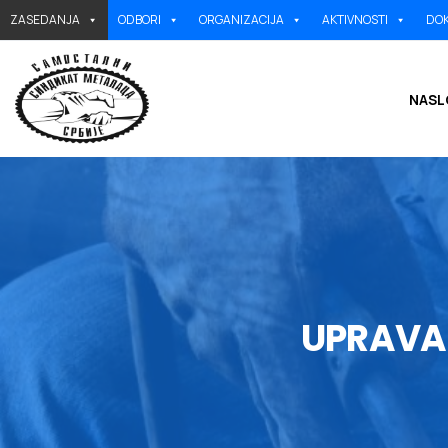
ZASEDANJA
ODBORI
ORGANIZACIJA
AKTIVNOSTI
DOK
NASL
UPRAVA