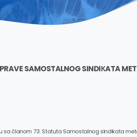
 UPRAVE SAMOSTALNOG SINDIКATA MET
u sa članom 73. Statuta Samostalnog sindikata met