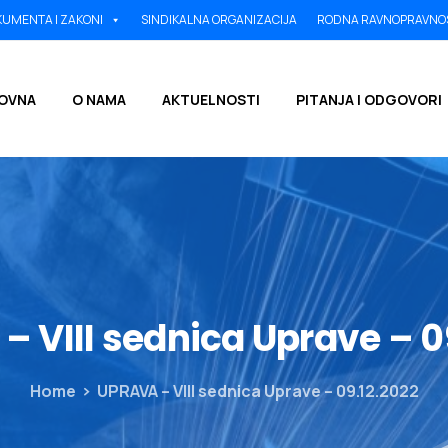
UMENTA I ZAKONI
SINDIKALNA ORGANIZACIJA
RODNA RAVNOPRAVNO
OVNA
O NAMA
AKTUELNOSTI
PITANJA I ODGOVORI
–
VIII
sednica
Uprave
–
0
Home
UPRAVA – VIII sednica Uprave – 09.12.2022