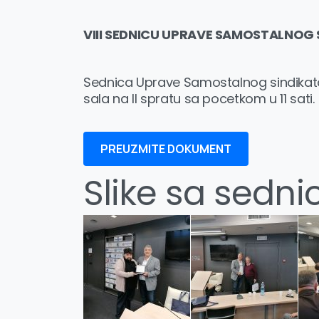
VIII SEDNICU UPRAVE
SAMOSTALNOG S
Sednica Uprave Samostalnog sindikata 
sala na II spratu sa pocetkom u 11 sati.
PREUZMITE DOKUMENT
Slike sa sedni