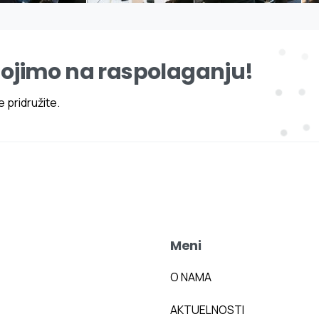
tojimo na raspolaganju!
 pridružite.
Meni
O NAMA
AKTUELNOSTI