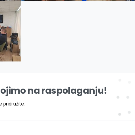
tojimo na raspolaganju!
 pridružite.