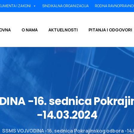
UMENTA I ZAKONI
SINDIKALNA ORGANIZACIJA
RODNA RAVNOPRAVNO
OVNA
O NAMA
AKTUELNOSTI
PITANJA I ODGOVORI
DINA
-16.
sednica
Pokraj
-14.03.2024
SSMS VOJVODINA -16. sednica Pokrajinskog odbora -14