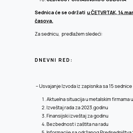
Sednica će se održati
u ČETVRTAK, 14.mart
časova.
Za sednicu, predlažem sledeći:
D N E V N I R E D :
– Usvajanje Izvoda iz zapisnika sa 15 sednic
Aktuelna situacija u metalskim firmama u
Izveštaj rada za 2023.godinu
Finansijski izveštaj za godinu
Bezbednost i zaštita na radu
Informacije sa održanog Predsedništv