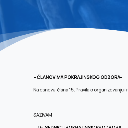
–
ČLANOVIMA POKRAJINSKOG ODBORA-
Na osnovu člana 15. Pravila o organizovanju i
SAZIVAM
SEDNICU POKRAJINSKOG ODBORA