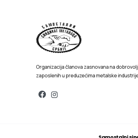
Organizacija članova zasnovana na dobrovol
zaposlenih u preduzećima metalske industrij
Samostalni sin