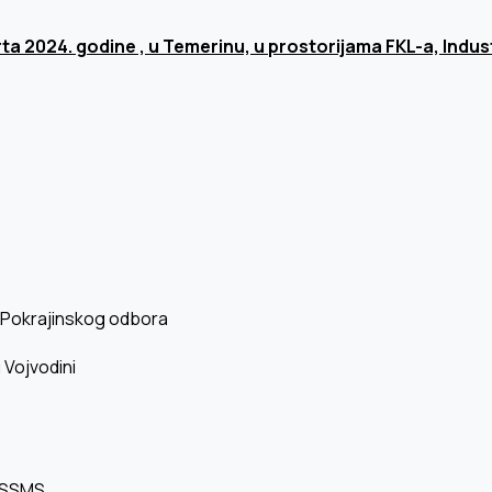
a 2024. godine , u Temerinu, u prostorijama FKL-a, Indus
e Pokrajinskog odbora
 Vojvodini
a SSMS