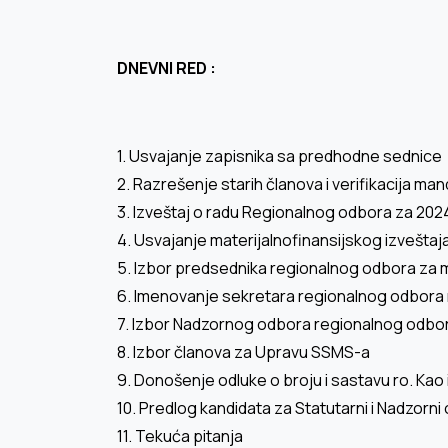
DNEVNI RED :
1. Usvajanje zapisnika sa predhodne sednice
2. Razrešenje starih članova i verifikacija 
3. Izveštaj o radu Regionalnog odbora za 202
4. Usvajanje materijalnofinansijskog izveštaj
5. Izbor predsednika regionalnog odbora za
6. Imenovanje sekretara regionalnog odbora 
7. Izbor Nadzornog odbora regionalnog odbo
8. Izbor članova za Upravu SSMS-a
9. Donošenje odluke o broju i sastavu ro. Кao
10. Predlog kandidata za Statutarni i Nadzor
11. Tekuća pitanja