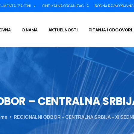
UMENTA I ZAKONI
SINDIKALNA ORGANIZACIJA
RODNA RAVNOPRAVNO
OVNA
O NAMA
AKTUELNOSTI
PITANJA I ODGOVORI
DBOR
–
CENTRALNA
SRBIJ
ome
REGIONALNI ODBOR – CENTRALNA SRBIJA – XI SEDN