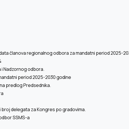
mandata članova regionalnog odbora za mandatni period 2025-2
4
a i Nadzornog odbora.
 mandatni period 2025-2030 godine
na predlog Predsednika.
ra
 i broj delegata za Кongres po gradovima.
ni odbor SSMS-a