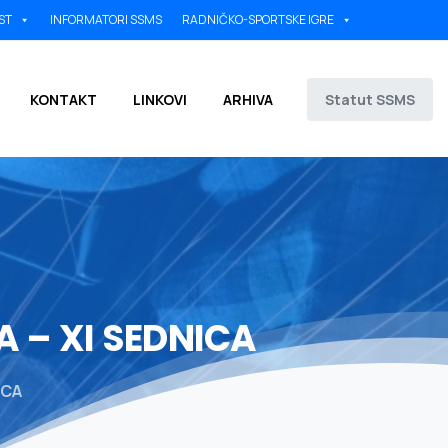
ST
INFORMATORI SSMS
RADNIČKO-SPORTSKE IGRE
Statut SSMS
KONTAKT
LINKOVI
ARHIVA
A
–
XI
SEDNICA
ICA