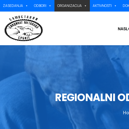
ZASEDANJA
ODBORI
ORGANIZACIJA
AKTIVNOSTI
DOK
NASL
REGIONALNI
O
H