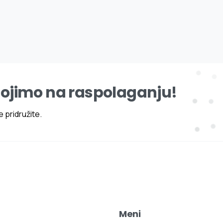
tojimo na raspolaganju!
 pridružite.
Meni