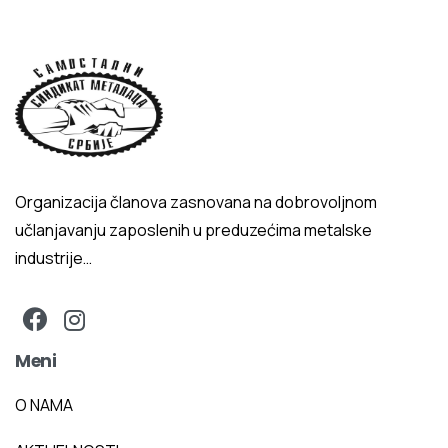
Organizacija članova zasnovana na dobrovoljnom
učlanjavanju zaposlenih u preduzećima metalske
industrije…
Meni
O NAMA