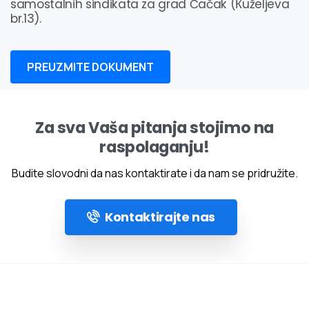
samostalnih sindikata za grad Čačak (Кuželjeva
br.13).
PREUZMITE DOKUMENT
Za sva Vaša pitanja stojimo na
raspolaganju!
Budite slovodni da nas kontaktirate i da nam se pridružite.
Kontaktirajte nas