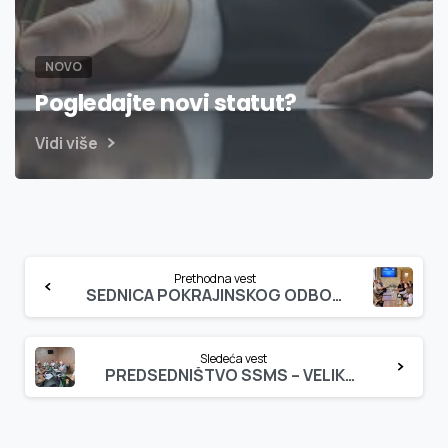
NOVO
Pogledajte novi statut?
Vidi više
Continue
Prethodna vest
Reading
SEDNICA POKRAJINSKOG ODBORA SSMS ZA VOJVODINU
Sledeća vest
PREDSEDNIŠTVO SSMS – VELIKA PLANA, 03.06.2026.