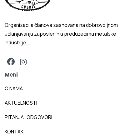
Organizacija članova zasnovana na dobrovoljnom
učlanjavanju zaposlenih u preduzećima metalske
industrije…
Meni
O NAMA
AKTUELNOSTI
PITANJA I ODGOVORI
KONTAKT