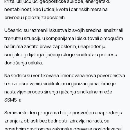
kriza, uključujući geopolitičke sukobe, energetsku
nestabilnost, kao i uticaj kvota i carinskih mera na
privredu i položaj zaposlenih.
Učesnici su razmenili iskustva iz svojih sredina, analizirali
trenutnu situaciju u kompanijama i diskutovali o mogućim
načinima zaštite prava zaposlenih, unapređenju
socijalnog dijaloga i jačanju uloge sindikata u procesu
donošenja odluka.
Na sednici su verifikovana i imenovana nova povereništva
u novoosnovanim sindikalnim organizacijama, čime je
nastavljen proces širenja i jačanja sindikalne mreže
SSMS-a.
Seminarski deo programa bio je posvećen unapređenju
znanja iz oblasti bezbednosti i zdravlja na radu, sa
posebnim osvrtom na zakonske obaveze poslodavaca i