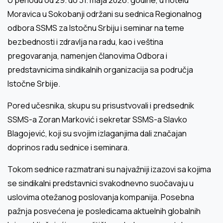
Moravica u Sokobanji održani su sednica Regionalnog
odbora SSMS za Istočnu Srbiju i seminar na teme
bezbednosti i zdravlja na radu, kao i veština
pregovaranja, namenjen članovima Odbora i
predstavnicima sindikalnih organizacija sa područja
Istočne Srbije.
Pored učesnika, skupu su prisustvovali i predsednik
SSMS-a Zoran Marković i sekretar SSMS-a Slavko
Blagojević, koji su svojim izlaganjima dali značajan
doprinos radu sednice i seminara.
Tokom sednice razmatrani su najvažniji izazovi sa kojima
se sindikalni predstavnici svakodnevno suočavaju u
uslovima otežanog poslovanja kompanija. Posebna
pažnja posvećena je posledicama aktuelnih globalnih