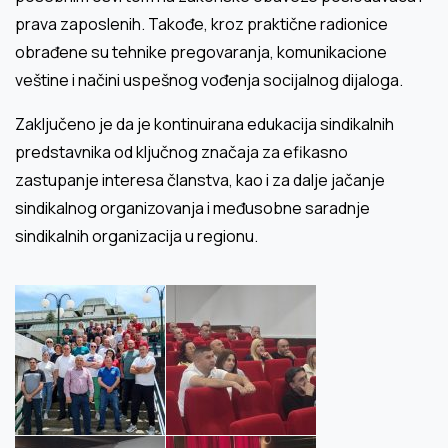
prava zaposlenih. Takođe, kroz praktične radionice
obrađene su tehnike pregovaranja, komunikacione
veštine i načini uspešnog vođenja socijalnog dijaloga.
Zaključeno je da je kontinuirana edukacija sindikalnih
predstavnika od ključnog značaja za efikasno
zastupanje interesa članstva, kao i za dalje jačanje
sindikalnog organizovanja i međusobne saradnje
sindikalnih organizacija u regionu.