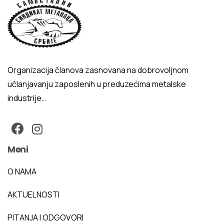
Organizacija članova zasnovana na dobrovoljnom
učlanjavanju zaposlenih u preduzećima metalske
industrije…
Meni
O NAMA
AKTUELNOSTI
PITANJA I ODGOVORI