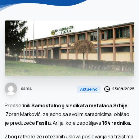
ssms
23/09/2025
Aktuelno
Predsednik
Samostalnog sindikata metalaca Srbije
Zoran Marković, zajedno sa svojim saradnicima, obišao
je preduzeće
Fasil
iz Arilja, koje zapošljava
164 radnika
.
Zbog ratne krize i otežanih uslova poslovanja na tržištima