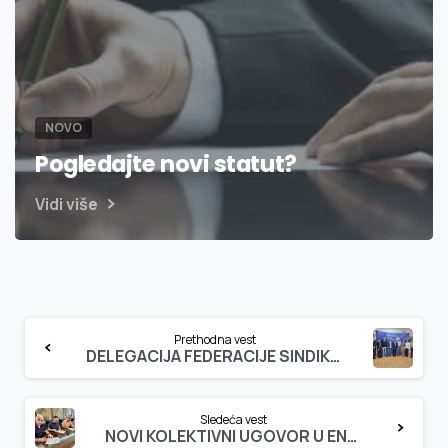
NOVO
Pogledajte novi statut?
Vidi više
Continue
Prethodna vest
Reading
DELEGACIJA FEDERACIJE SINDIKATA IZ KINESKE PROVINCIJE ŠANDONG U POSETI SSSS i SSMS
Sledeća vest
NOVI KOLEKTIVNI UGOVOR U ENERGETICI KRAGUJEVAC DONOSI VEĆA PRAVA ZAPOSLENIMA