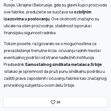
Rusije, Ukrajine i Belorusije, gde su glavni kupci proizvoda
ove fabrike, preduzeće se suočava sa
ozbiljnim
izazovima u poslovanju
.
Ove okolnosti značajno su
uticale na obim proizvodnje, stabilnost isporuka i
finansijsku sigurnost radnika.
Tokom posete, razgovaralo se o mogućnostima za
prevazilaženje trenutne krize, očuvanju radnih mesta i
eventualnoj podršci od strane nadležnih institucija.
Predsednik
Samostalnog sindikata metalaca Srbije
istakao je spremnost da pruži punu sindikalnu podršku u
zaštiti prava zaposlenih i očuvanju fabrike kao značajnog
privrednog subjekta u ovom delu Srbije.
2
5