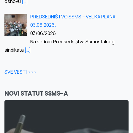
osnovu
[…]
PREDSEDNIŠTVO SSMS – VELIKA PLANA,
03.06.2026.
03/06/2026
Na sednici Predsedništva Samostalnog
sindikata
[…]
SVE VESTI >>>
NOVI STATUT SSMS-A