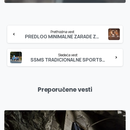
Continue
Prethodna vest
Reading
PREDLOG MINIMALNE ZARADE ZA 2026. GODINU: 70.000 DINARA
Sledeća vest
SSMS TRADICIONALNE SPORTSKE IGRE TARA 2025: VIŠE OD 600 UČESNIKA SRBIJE I REGIONA
Preporučene vesti
3
0