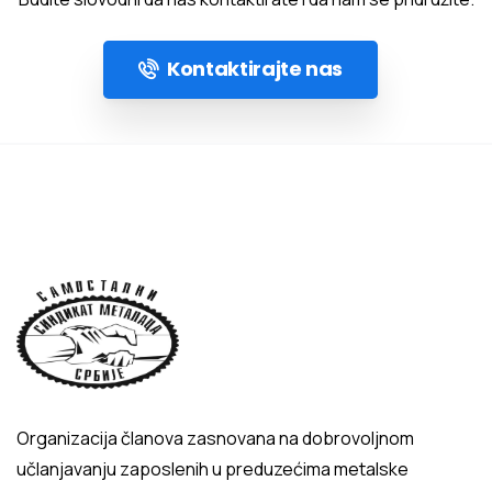
Kontaktirajte nas
Organizacija članova zasnovana na dobrovoljnom
učlanjavanju zaposlenih u preduzećima metalske