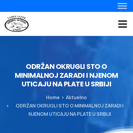
ODRŽAN
OKRUGLI
STO
O
MINIMALNOJ
ZARADI
I
NJENOM
UTICAJU
NA
PLATE
U
SRBIJI
Home
Aktuelno
ODRŽAN OKRUGLI STO O MINIMALNOJ ZARADI I
NJENOM UTICAJU NA PLATE U SRBIJI