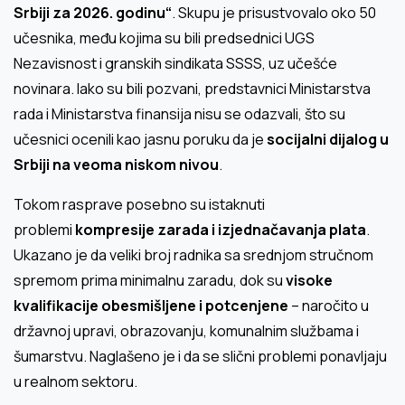
Srbiji za 2026. godinu“
. Skupu je prisustvovalo oko 50
učesnika, među kojima su bili predsednici UGS
Nezavisnost i granskih sindikata SSSS, uz učešće
novinara. Iako su bili pozvani, predstavnici Ministarstva
rada i Ministarstva finansija nisu se odazvali, što su
učesnici ocenili kao jasnu poruku da je
socijalni dijalog u
Srbiji na veoma niskom nivou
.
Tokom rasprave posebno su istaknuti
problemi
kompresije zarada i izjednačavanja plata
.
Ukazano je da veliki broj radnika sa srednjom stručnom
spremom prima minimalnu zaradu, dok su
visoke
kvalifikacije obesmišljene i potcenjene
– naročito u
državnoj upravi, obrazovanju, komunalnim službama i
šumarstvu. Naglašeno je i da se slični problemi ponavljaju
u realnom sektoru.