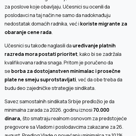
za poslove koje obavljaju. Učesnici su ocenili da
poslodavci na taj način ne samo da nadoknađuju
nedostatak domaćih radnika, već i
koriste migrante za
obaranje cene rada
.
Učesnici su takođe naglasili da
uređivanje platnih
razreda mora postati prioritet
, kako bi se zadržala
kvalifikovana radna snaga. Pritom je poručeno da
se
borba za dostojanstven minimalac i prosečne
plate ne smeju suprotstavljati
, već da obe treba da
budu deo zajedničke strategije sindikata.
Savez samostalnih sindikata Srbije predložio je da
minimalna zarada za 2026. godinu iznosi
70.000
dinara,
što smatraju realnom osnovom za predstojeće
pregovore sa Vladom i poslodavcima zakazane za 26.
avgust. Predlog Vlade o povećanju minimalca za 10,1%