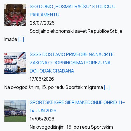
SES DOBIO „POSMATRAČKU“ STOLICU U
PARLAMENTU
23/07/2026
Socijalno ekonomski savet Republike Srbije
imaće
[…]
SSSS DOSTAVIO PRIMEDBE NA NACRTE
ZAKONA O DOPRINOSIMA I POREZU NA
DOHODAK GRAĐANA
17/06/2026
Na ovogodišnjim, 15. po redu Sportskim igrama
[…]
SPORTSKE IGRE SIER MAKEDONIJE OHRID, 11–
14. JUN 2026.
14/06/2026
Na ovogodišnjim, 15. po redu Sportskim