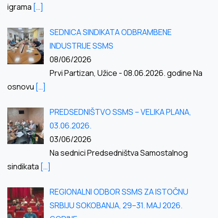
igrama
[…]
SEDNICA SINDIKATA ODBRAMBENE
INDUSTRIJE SSMS
08/06/2026
Prvi Partizan, Užice - 08.06.2026. godine Na
osnovu
[…]
PREDSEDNIŠTVO SSMS – VELIKA PLANA,
03.06.2026.
03/06/2026
Na sednici Predsedništva Samostalnog
sindikata
[…]
REGIONALNI ODBOR SSMS ZA ISTOČNU
SRBIJU SOKOBANJA, 29–31. MAJ 2026.