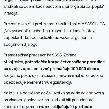
sindikati su ocenili kao nedovoljan, jer bi ga ubrzo „pojela“
inflacija.
Prezentovani su i preliminarni rezultati ankete SSSS i UGS
„Nezavisnost“ o prihodima i rashodima domaćinstava
zaposlenih, koji će poslužiti kao važan argument u
socijalnom dijalogu.
Prema rečima predsednika SSSS, Zorana
Mihajlovića,
potrošačka korpa četvoročlane porodice
sa dvoje zaposlenih već premašuje 100.000 dinara
,
što jasno pokazuje da sadašnji nivo minimalne zarade ne
obezbeđuje elementarnu egzistenciju.
Na kraju je poručeno da će, ukoliko ne dođe do dogovora
sa Vladom i poslodavcima, sindikati biti prinuđeni da
koriste i druge mehanizme,
uključujući i proteste
.