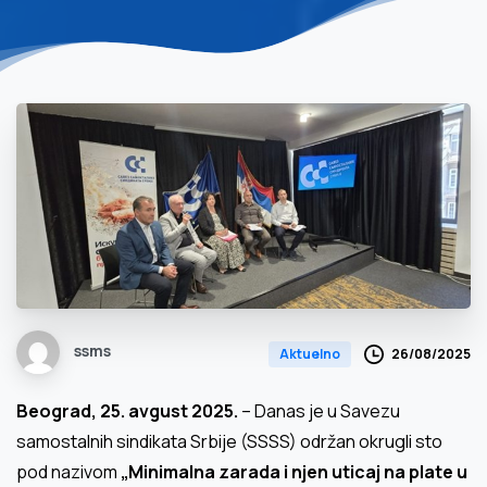
ssms
26/08/2025
Aktuelno
Beograd, 25. avgust 2025.
– Danas je u Savezu
samostalnih sindikata Srbije (SSSS) održan okrugli sto
pod nazivom
„Minimalna zarada i njen uticaj na plate u