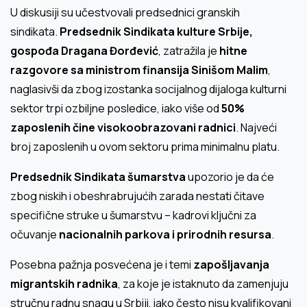
U diskusiji su učestvovali predsednici granskih
sindikata.
Predsednik Sindikata kulture Srbije,
gospođa Dragana Đorđević
, zatražila je
hitne
razgovore sa ministrom finansija Sinišom Malim
,
naglasivši da zbog izostanka socijalnog dijaloga kulturni
sektor trpi ozbiljne posledice, iako više od
50%
zaposlenih čine visokoobrazovani radnici
. Najveći
broj zaposlenih u ovom sektoru prima minimalnu platu.
Predsednik Sindikata šumarstva
upozorio je da će
zbog niskih i obeshrabrujućih zarada nestati čitave
specifične struke u šumarstvu – kadrovi ključni za
očuvanje
nacionalnih parkova i prirodnih resursa
.
Posebna pažnja posvećena je i temi
zapošljavanja
migrantskih radnika
, za koje je istaknuto da zamenjuju
stručnu radnu snagu u Srbiji, iako često nisu kvalifikovani