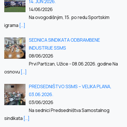
14. JUN 2026.
14/06/2026
Na ovogodišnjim, 15. po redu Sportskim
igrama
[…]
SEDNICA SINDIKATA ODBRAMBENE
INDUSTRIJE SSMS
08/06/2026
Prvi Partizan, Užice - 08.06.2026. godine Na
osnovu
[…]
PREDSEDNIŠTVO SSMS – VELIKA PLANA,
03.06.2026.
03/06/2026
Na sednici Predsedništva Samostalnog
sindikata
[…]