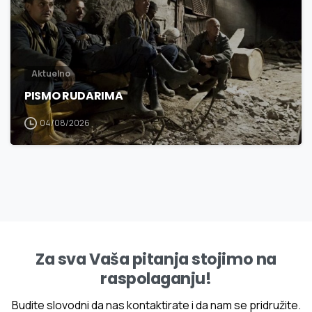
Aktuelno
PISMO RUDARIMA
04/08/2026
Za sva Vaša pitanja stojimo na
raspolaganju!
Budite slovodni da nas kontaktirate i da nam se pridružite.