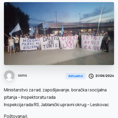
ssms
21/06/2024
Aktuelno
Ministarstvo za rad, zapošljavanje, boračka i socijalna
pitanja – Inspektoratu rada
Inspekcija rada RS, Jablanički upravni okrug – Leskovac
Poštovana/i,