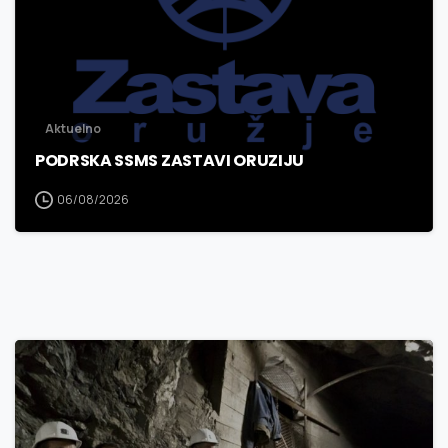
Aktuelno
PODRSKA SSMS ZASTAVI ORUZIJU
06/08/2026
3
0