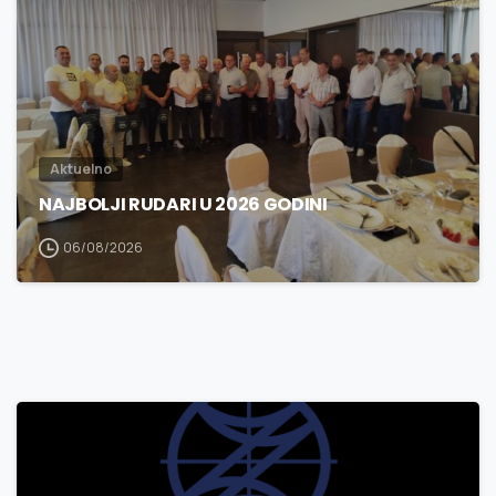
Aktuelno
NAJBOLJI RUDARI U 2026 GODINI
06/08/2026
3
0