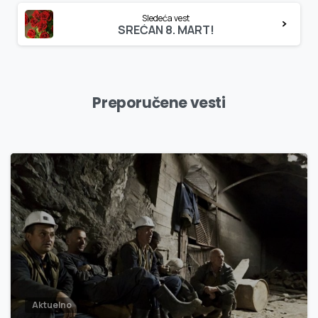
Sledeća vest
SREĆAN 8. MART!
Preporučene vesti
3
0
Aktuelno