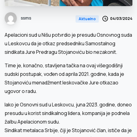
ssms
04/03/2024
Aktuelno
Apelacioni sud u Nišu potvrdio je presudu Osnovnog suda
u Leskovcu da je otkaz predsedniku Samostalnog
sindikata Jure Predragu Stojanoviću bio nezakonit.
Time je, konačno, stavljena tačka na ovaj višegodišnji
sudski postupak, vođen od aprila 2021. godine, kada je
Stojanoviću menadžment leskovačke Jure otkazao
ugovor o radu.
Iako je Osnovni sud u Leskovcu, juna 2023. godine, doneo
presudu u korist sindikalnog lidera, kompanija je podnela
žalbu Apelacionom sudu.
Sindikat metalaca Srbije, čiji je Stojanović član, ističe da je