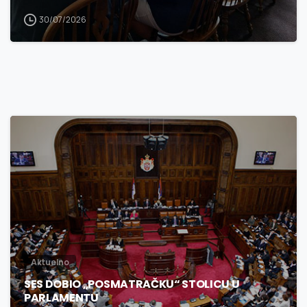
30/07/2026
3
0
Aktuelno
SES DOBIO „POSMATRAČKU“ STOLICU U
PARLAMENTU