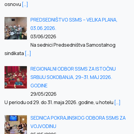
osnovu
[…]
PREDSEDNIŠTVO SSMS – VELIKA PLANA,
03.06.2026.
03/06/2026
Na sednici Predsedništva Samostalnog
sindikata
[…]
REGIONALNI ODBOR SSMS ZA ISTOČNU
SRBIJU SOKOBANJA, 29–31. MAJ 2026.
GODINE
29/05/2026
U periodu od 29. do 31. maja 2026. godine, u hotelu
[…]
SEDNICA POKRAJINSKOG ODBORA SSMS ZA
VOJVODINU