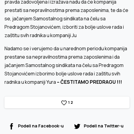
pravda zadovoljena i izražava nadu da će kompanija
prestati sa nepravilnostima prema zaposlenima, te da će
se, jačanjem Samostalnog sindikata na čelu sa
Predragom Stojanovićem, izboriti za bolje uslove rada i
zaštitu svih radnika u kompaniji Ju
Nadamo se i verujemo da u narednom periodu kompanija
prestane sa nepravilnostima prema zaposlenima i da
jačanjem Samostalnog sindikata na čelu sa Predragom
Stojanovićem izborimo bolje uslove rada i zaštitu svih
radnika u kompaniji Yura
– ČESTITAMO PREDRAGU !!!
1
2
Podeli na Facebook-u
Podeli na Twitter-u