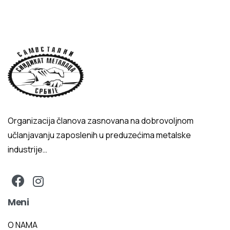
Organizacija članova zasnovana na dobrovoljnom
učlanjavanju zaposlenih u preduzećima metalske
industrije…
Meni
O NAMA