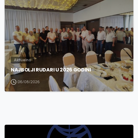
3
0
Aktuelno
NAJBOLJI RUDARI U 2026 GODINI
06/08/2026
3
0