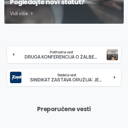
Pogledajte novi statut?
Vidi više
Continue
Prethodna vest
Reading
DRUGA KONFERENCIJA O ŽALBENIM MEHANIZMIMA
Sledeća vest
SINDIKAT ZASTAVA ORUŽIJA: JEDNA OD NAJVEĆIH KRIZA U POSLEDNJE DVE DECENIJE
Preporučene vesti