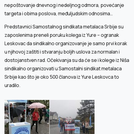
nepoštovanje dnevnog i nedeljnog odmora, povećanje
targeta i obima poslova, međuljudskim odnosima…
Predstavnici Samostalnog sindikata metalaca Srbije su
zaposlenima preneli poruku kolega iz Yure – ogranak
Leskovac da sindikalno organizovanje je samo prvi korak
u njihovoj zaštiti i stvaranju boljih uslova za normalan i
dostojanstven rad. Očekivanja su da će se i kolege iz Niša
sindikalno organizovati u Samostalni sindikat metalaca
Srbije kao što je oko 500 članova iz Yure Leskovca to
uradilo.