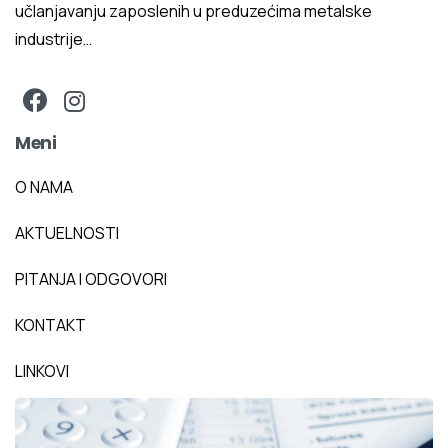
učlanjavanju zaposlenih u preduzećima metalske
industrije…
Meni
O NAMA
AKTUELNOSTI
PITANJA I ODGOVORI
KONTAKT
LINKOVI