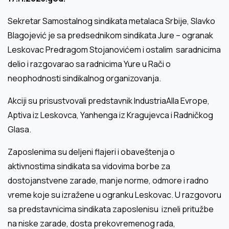
Sekretar Samostalnog sindikata metalaca Srbije, Slavko
Blagojević je sa predsednikom sindikata Jure – ogranak
Leskovac Predragom Stojanovićem i ostalim saradnicima
delio i razgovarao sa radnicima Yure u Rači o
neophodnosti sindikalnog organizovanja.
Akciji su prisustvovali predstavnik IndustriaAlla Evrope,
Aptiva iz Leskovca, Yanhenga iz Kragujevca i Radničkog
Glasa.
Zaposlenima su deljeni flajeri i obaveštenja o
aktivnostima sindikata sa vidovima borbe za
dostojanstvene zarade, manje norme, odmore i radno
vreme koje su izražene u ogranku Leskovac. U razgovoru
sa predstavnicima sindikata zaposlenisu izneli pritužbe
na niske zarade, dosta prekovremenog rada,