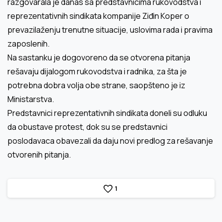
razgovarala je danas sa predstavnicima rukovodstva i
reprezentativnih sindikata kompanije Ziđin Кoper o
prevazilaženju trenutne situacije, uslovima rada i pravima
zaposlenih.
Na sastanku je dogovoreno da se otvorena pitanja
rešavaju dijalogom rukovodstva i radnika, za šta je
potrebna dobra volja obe strane, saopšteno je iz
Ministarstva.
Predstavnici reprezentativnih sindikata doneli su odluku
da obustave protest, dok su se predstavnici
poslodavaca obavezali da daju novi predlog za rešavanje
otvorenih pitanja.
1