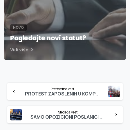
NOVO
Pogledajte novi statut?
Vidi više
Continue
Prethodna vest
Reading
PROTEST ZAPOSLENIH U KOMPANIJI ZIĐIN KUPER
Sledeća vest
SAMO OPOZICIONI POSLANICI SE ODAZVALI POZIVU ORUŽARA