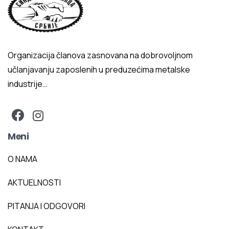
Organizacija članova zasnovana na dobrovoljnom
učlanjavanju zaposlenih u preduzećima metalske
industrije…
Meni
O NAMA
AKTUELNOSTI
PITANJA I ODGOVORI