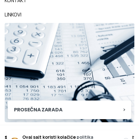
KONTAKT
LINKOVI
PROSEČNA ZARADA
Ovaj sajt koristi kolačiće
politika
Samostalni sindikat metalaca Srbije 2020.
web sajt