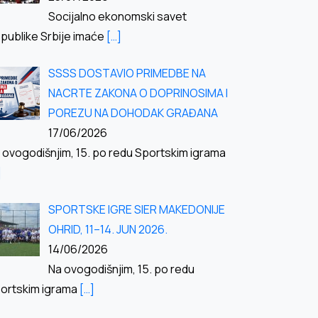
Socijalno ekonomski savet
publike Srbije imaće
[…]
SSSS DOSTAVIO PRIMEDBE NA
NACRTE ZAKONA O DOPRINOSIMA I
POREZU NA DOHODAK GRAĐANA
17/06/2026
 ovogodišnjim, 15. po redu Sportskim igrama
]
SPORTSKE IGRE SIER MAKEDONIJE
OHRID, 11–14. JUN 2026.
14/06/2026
Na ovogodišnjim, 15. po redu
ortskim igrama
[…]