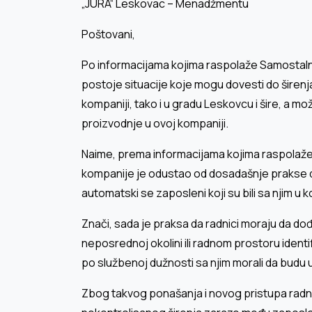
„JURA“ Leskovac – Menadžmentu
Poštovani,
Po informacijama kojima raspolaže Samostalni
postoje situacije koje mogu dovesti do širen
kompaniji, tako i u gradu Leskovcu i šire, a mo
proizvodnje u ovoj kompaniji.
Naime, prema informacijama kojima raspolaže
kompanije je odustao od dosadašnje prakse d
automatski se zaposleni koji su bili sa njim u k
Znači, sada je praksa da radnici moraju da dođu
neposrednoj okolini ili radnom prostoru identif
po službenoj dužnosti sa njim morali da budu 
Zbog takvog ponašanja i novog pristupa rad