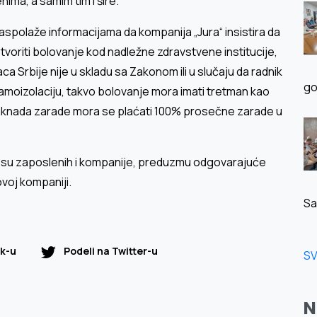
ma, a samim tim i šire.
aspolaže informacijama da kompanija „Jura“ insistira da
otvoriti bolovanje kod nadležne zdravstvene institucije,
a Srbije nije u skladu sa Zakonom ili u slučaju da radnik
go
amoizolaciju, takvo bolovanje mora imati tretman kao
knada zarade mora se plaćati 100% prosečne zarade u
esu zaposlenih i kompanije, preduzmu odgovarajuće
ovoj kompaniji.
Sa
k-u
Podeli na Twitter-u
SV
N