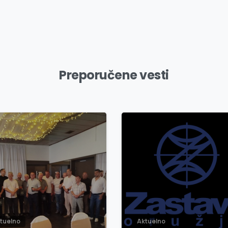
Preporučene vesti
3
0
tuelno
Aktuelno