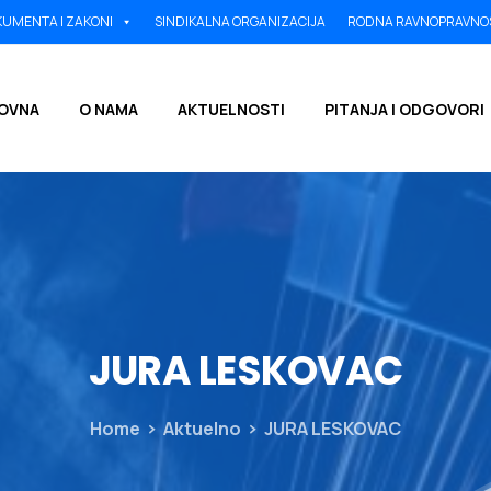
UMENTA I ZAKONI
SINDIKALNA ORGANIZACIJA
RODNA RAVNOPRAVNO
OVNA
O NAMA
AKTUELNOSTI
PITANJA I ODGOVORI
JURA
LESKOVAC
Home
Aktuelno
JURA LESKOVAC