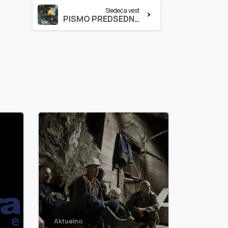
Sledeća vest
PISMO PREDSEDNICI VLADE
3
0
3
0
Aktuelno