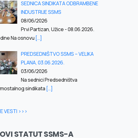
SEDNICA SINDIKATA ODBRAMBENE
INDUSTRIJE SSMS
08/06/2026
Prvi Partizan, Užice - 08.06.2026.
dine Na osnovu
[…]
PREDSEDNIŠTVO SSMS – VELIKA
PLANA, 03.06.2026.
03/06/2026
Na sednici Predsedništva
mostalnog sindikata
[…]
E VESTI >>>
OVI STATUT SSMS-A