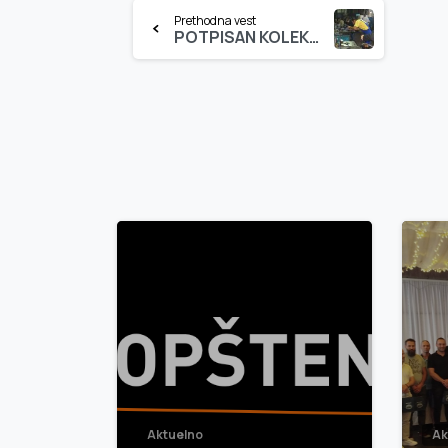
Continue
Prethodna vest
POTPISAN KOLEKTIVNI UGOVOR
Reading
3
0
Aktuelno
Ak