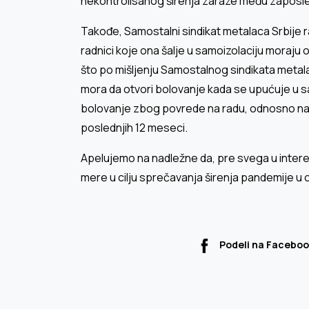
nekontrolisanog širenja zaraze među zaposleni
Takođe, Samostalni sindikat metalaca Srbije r
radnici koje ona šalje u samoizolaciju moraju 
što po mišljenju Samostalnog sindikata metalac
mora da otvori bolovanje kada se upućuje u s
bolovanje zbog povrede na radu, odnosno na
poslednjih 12 meseci.
Apelujemo na nadležne da, pre svega u inter
mere u cilju sprečavanja širenja pandemije u 
Podeli na Faceboo