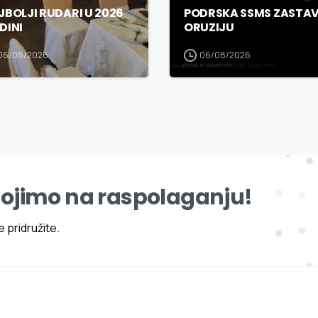
JBOLJI RUDARI U 2026
PODRSKA SSMS ZASTAV
DINI
ORUZIJU
06/08/2026
06/08/2026
tojimo na raspolaganju!
 pridružite.