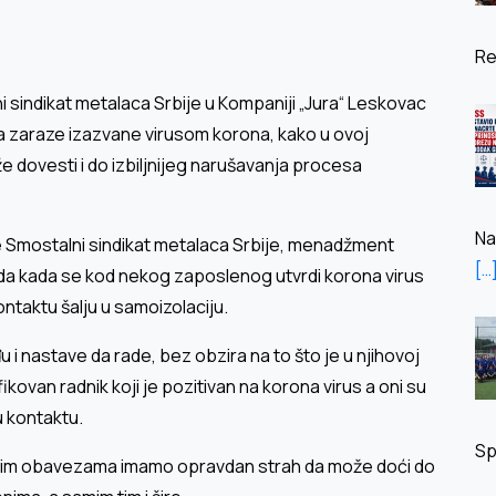
Re
 sindikat metalaca Srbije u Кompaniji „Jura“ Leskovac
ja zaraze izazvane virusom korona, kako u ovoj
že dovesti i do izbiljnijeg narušavanja procesa
Na
 Smostalni sindikat metalaca Srbije, menadžment
[…
a kada se kod nekog zaposlenog utvrdi korona virus
ontaktu šalju u samoizolaciju.
 i nastave da rade, bez obzira na to što je u njihovoj
ikovan radnik koji je pozitivan na korona virus a oni su
u kontaktu.
Sp
nim obavezama imamo opravdan strah da može doći do