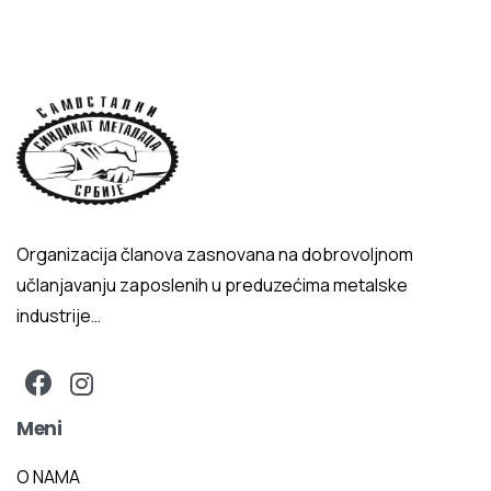
Organizacija članova zasnovana na dobrovoljnom
učlanjavanju zaposlenih u preduzećima metalske
industrije…
Meni
O NAMA